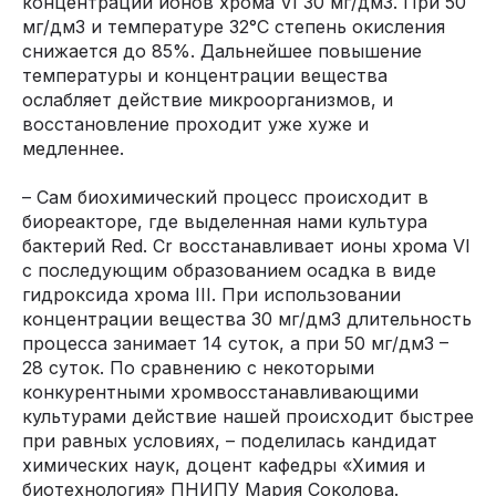
концентрации ионов хрома VI 30 мг/дм3. При 50
мг/дм3 и температуре 32°С степень окисления
снижается до 85%. Дальнейшее повышение
температуры и концентрации вещества
ослабляет действие микроорганизмов, и
восстановление проходит уже хуже и
медленнее.
– Сам биохимический процесс происходит в
биореакторе, где выделенная нами культура
бактерий Red. Cr восстанавливает ионы хрома VI
с последующим образованием осадка в виде
гидроксида хрома III. При использовании
концентрации вещества 30 мг/дм3 длительность
процесса занимает 14 суток, а при 50 мг/дм3 –
28 суток. По сравнению с некоторыми
конкурентными хромвосстанавливающими
культурами действие нашей происходит быстрее
при равных условиях, – поделилась кандидат
химических наук, доцент кафедры «Химия и
биотехнология» ПНИПУ Мария Соколова.