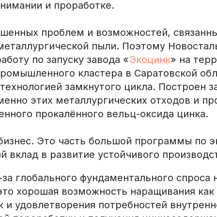
внимании и проработке.
ешенных проблем и возможностей, связанны
металлургической пыли. Поэтому Новостал
боту по запуску завода «
Экоцинк
» на тер
промышленного кластера в Саратовской обл
технологией замкнутого цикла. Построен з
менно этих металлургических отходов и пр
енного прокалённого вельц-оксида цинка.
бизнес. Это часть большой программы по э
й вклад в развитие устойчивого производс
-за глобального фундаментального спроса н
это хорошая возможность наращивания как
к и удовлетворения потребностей внутренн