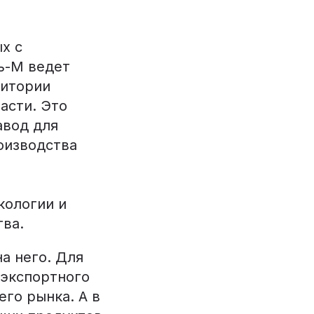
х с
ь-М ведет
ритории
асти. Это
авод для
оизводства
кологии и
тва.
а него. Для
 экспортного
его рынка. А в