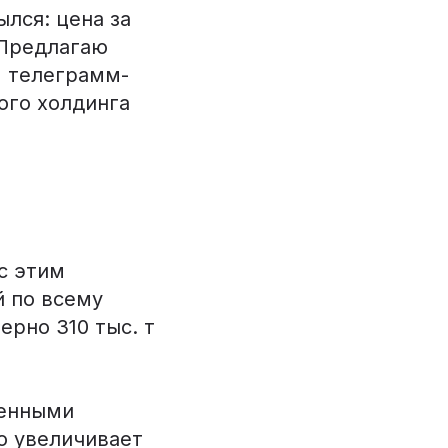
ылся: цена за
 Предлагаю
м телеграмм-
ого холдинга
с этим
й по всему
рно 310 тыс. т
венными
о увеличивает