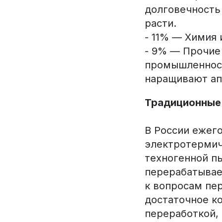
долговечность 
расти.
- 11% — Химия 
- 9% — Прочие
промышленност
наращивают ап
Традиционные
В России ежего
электротермич
техногенной пы
перерабатывает
к вопросам пе
достаточное к
переработкой,