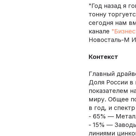
"Год назад я г
тонну торгует
сегодня нам вм
канале
"Бизнес
Новосталь-М И
Контекст
Главный драйв
Доля России в 
показателем н
миру. Общее п
в год, и спект
- 65% — Метал
- 15% — Завод
линиями цинко