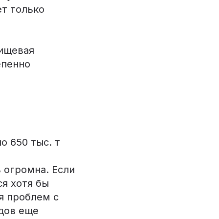
ет только
пищевая
епенно
 650 тыс. т
 огромна. Если
я хотя бы
я проблем с
дов еще