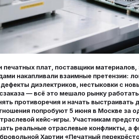
 печатных плат, поставщики материалов, 
дами накапливали взаимные претензии: ло
 дефекты диэлектриков, нестыковки с нов
сзаказа — всё это мешало рынку работать
нять противоречия и начать выстраивать
тношения попробуют 5 июня в Москве за о
раслевой кейс-игры. Участникам предсто
шать реальные отраслевые конфликты, а 
бровольной Хартии «Печатный перекрёст