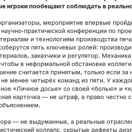
ые игроки пообещают соблюдать в реально
организаторы, мероприятие впервые пройдёт
 научно-практической конференции по про
териалам и технологиям производства печа
соберутся пять ключевых ролей: производи
ериалов, заказчики и регулятор. Механика
, чтобы в неформальной обстановке коллег
шение считается принятым, только если за 
 не менее четырёх команд из пяти. У каждо
ное «Личное досье» со своей «болью» и «
ная карточка — не штраф, а право честно с
объяснением.
бора — не выдуманные, а реальные отрасл
гистический коллапс, скрытые дефекты диэ