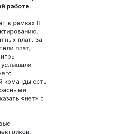
й работе.
 в рамках II
ектированию,
тных плат. За
тели плат,
 игры
и услышали
него
й команды есть
красными
казать «нет» с
евые
лектриков,