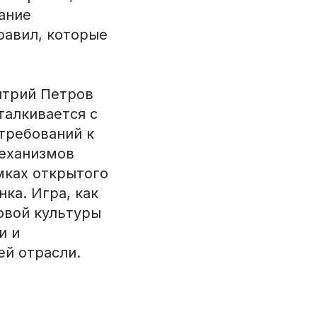
ание
равил, которые
итрий Петров
талкивается с
требований к
механизмов
мках открытого
ка. Игра, как
овой культуры
и и
ей отрасли.