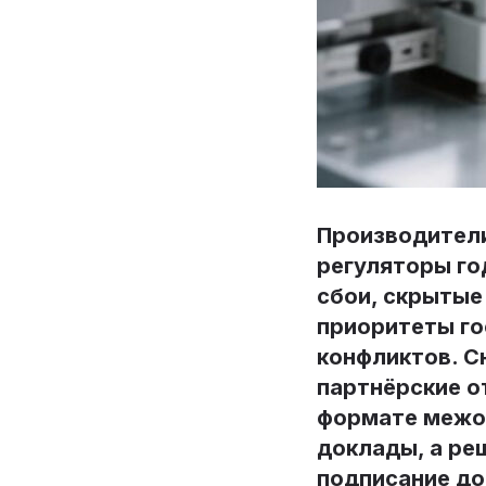
Производители
регуляторы го
сбои, скрытые
приоритеты го
конфликтов. С
партнёрские о
формате межот
доклады, а ре
подписание до