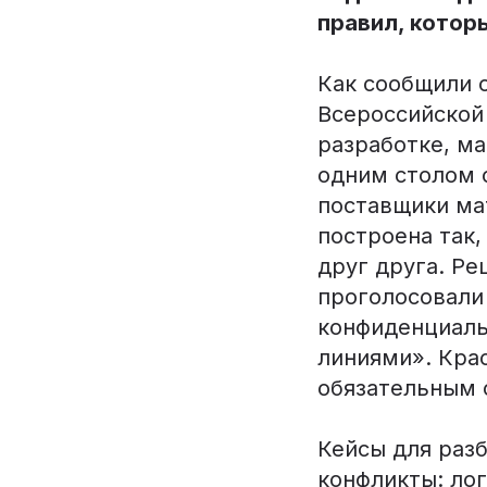
правил, котор
Как сообщили 
Всероссийской
разработке, ма
одним столом 
поставщики мат
построена так
друг друга. Ре
проголосовали
конфиденциаль
линиями». Крас
обязательным 
Кейсы для раз
конфликты: ло