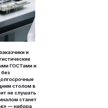
заказчики и
гистические
ыми ГОСТами и
 без
 долгосрочные
дним столом в
ит не слушать
финалом станет
ок» — набора