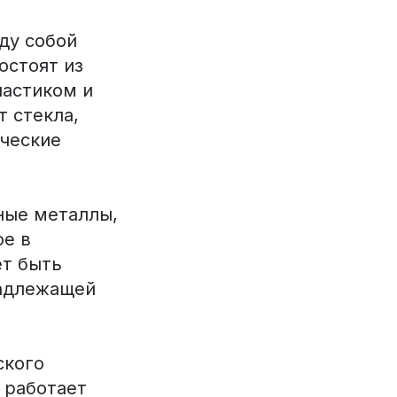
ду собой
остоят из
ластиком и
 стекла,
ические
ные металлы,
ое в
ет быть
надлежащей
ского
 работает