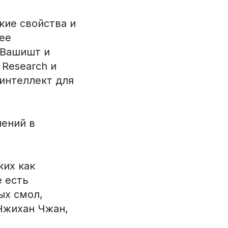
кие свойства и
ее
 Вашишт и
 Research и
интеллект для
.
нений в
ких как
е есть
ых смол,
Чжихан Чжан,