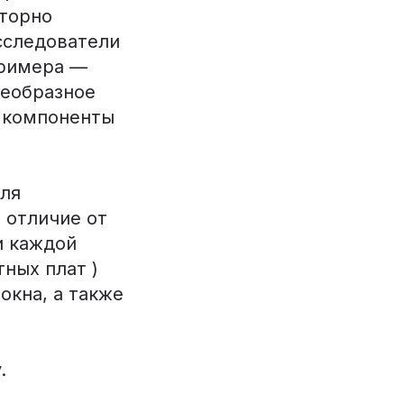
торно
сследователи
тримера —
леобразное
е компоненты
ля
 отличие от
и каждой
ных плат )
окна, а также
.