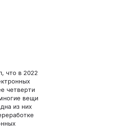
, что в 2022
ектронных
ее четверти
 многие вещи
дна из них
переработке
онных