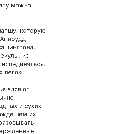
ату можно
лапшу, которую
 Анирудд
Вашингтона.
екулы, из
ресоединяться.
х лего».
ичался от
бычно
адных и сухих
ежде чем их
разовывать
вержденные