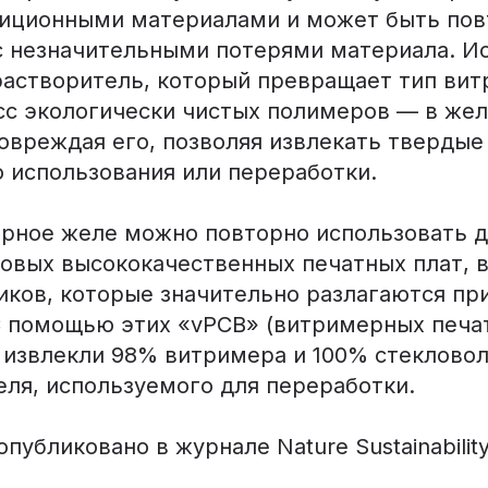
диционными материалами и может быть пов
с незначительными потерями материала. И
растворитель, который превращает тип ви
сс экологически чистых полимеров — в же
повреждая его, позволяя извлекать тверды
о использования или переработки.
рное желе можно повторно использовать д
овых высококачественных печатных плат, в
иков, которые значительно разлагаются пр
С помощью этих «vPCB» (витримерных печат
 извлекли 98% витримера и 100% стекловол
еля, используемого для переработки.
публиковано в журнале Nature Sustainability