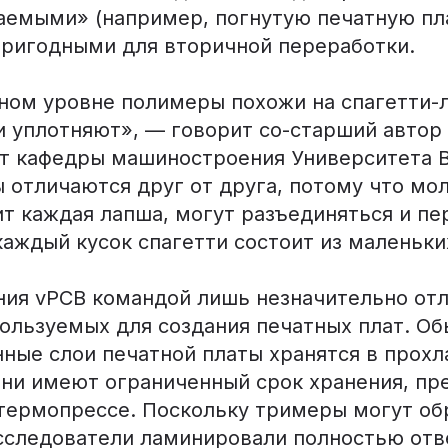
аемыми» (например, погнутую печатную пл
пригодными для вторичной переработки.
ном уровне полимеры похожи на спагетти-
и уплотняют», — говорит со-старший автор
т кафедры машиностроения Университета 
отличаются друг от друга, потому что мол
т каждая лапша, могут разъединяться и пе
каждый кусок спагетти состоит из маленьки
ния vPCB командой лишь незначительно отл
пользуемых для создания печатных плат. О
ные слои печатной платы хранятся в прохл
они имеют ограниченный срок хранения, пр
термопрессе. Поскольку тримеры могут об
исследователи ламинировали полностью от