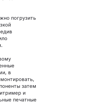
жно погрузить
изкой
редив
ило
.
ивому
денные
и, в
емонтировать,
мпоненты затем
витример и
льные печатные