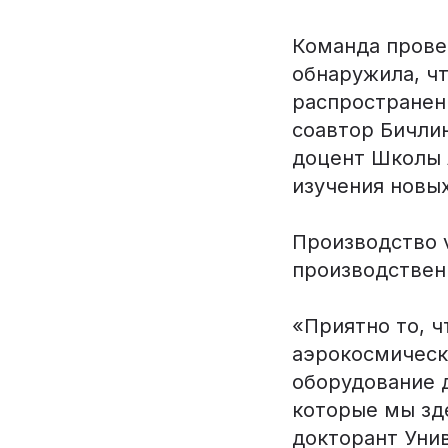
Команда прове
обнаружила, ч
распространен
соавтор Бичлин
доцент Школы 
изучения новы
Производство 
производствен
«Приятно то, ч
аэрокосмическ
оборудование 
которые мы зд
докторант Уни