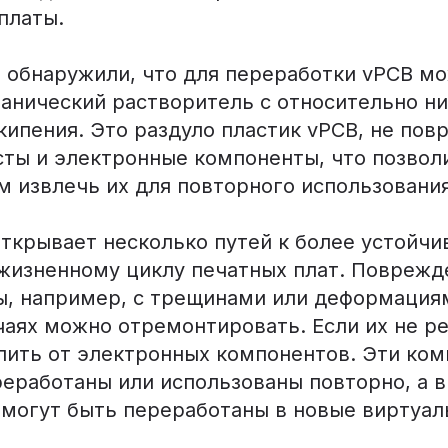
платы.
 обнаружили, что для переработки vPCB мо
ганический растворитель с относительно н
ипения. Это раздуло пластик vPCB, не пов
сты и электронные компоненты, что позвол
м извлечь их для повторного использования
открывает несколько путей к более устойч
жизненному циклу печатных плат. Повреж
ы, например, с трещинами или деформациям
чаях можно отремонтировать. Если их не р
лить от электронных компонентов. Эти ко
реработаны или использованы повторно, а 
 могут быть переработаны в новые виртуа