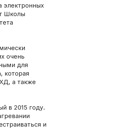
а электронных
нт Школы
тета
имически
их очень
жными для
, которая
ХД, а также
й в 2015 году.
агревании
естраиваться и