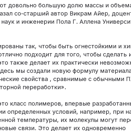
ют довольно большую долю массы и объем
казал со-старший автор Викрам Айер, доце
наук и инженерии Пола Г. Аллена Универси
ированы так, чтобы быть огнестойкими и х
отлично подходит для того, чтобы сделать 
это также делает их практически невозмо
Здесь мы создали новую формулу материала
ческие свойства , сравнимые с обычными П
вторной переработки».
то класс полимеров, впервые разработанны
ии определенных условий, например, при н
нной температуры, их молекулы могут пер
новые связи. Это делает их одновременно