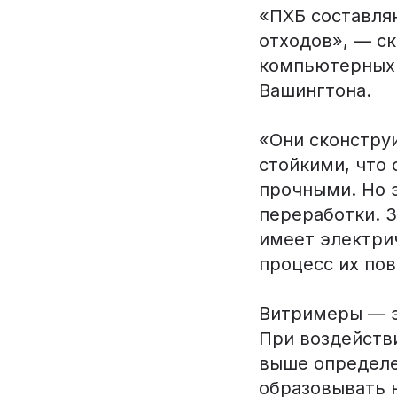
«ПХБ составля
отходов», — с
компьютерных 
Вашингтона.
«Они сконстру
стойкими, что 
прочными. Но 
переработки. 
имеет электри
процесс их по
Витримеры — э
При воздейств
выше определе
образовывать 