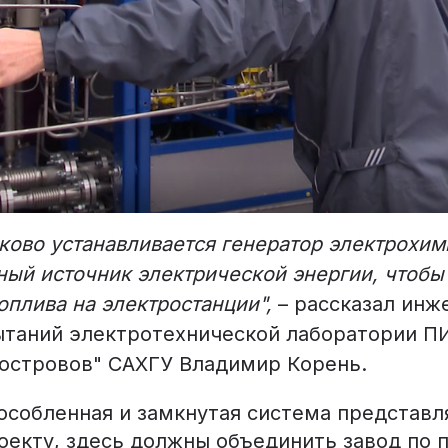
ково устанавливается генератор электрохим
ый источник электрической энергии, чтобы
оплива на электростанции",
– рассказал инж
ытаний электротехнической лаборатории 
островов" САХГУ Владимир Корень.
бособленная и замкнутая система представл
роекту, здесь должны объединить завод по