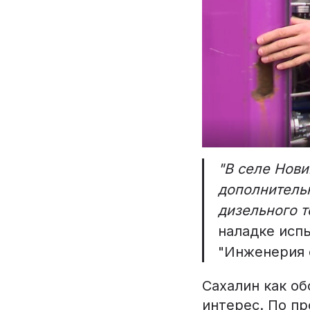
"В селе Нови
дополнительн
дизельного т
наладке исп
"Инженерия 
Сахалин как о
интерес. По п