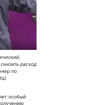
ический,
 снизить расход
енер по
ПИШ
яет особый
 получению