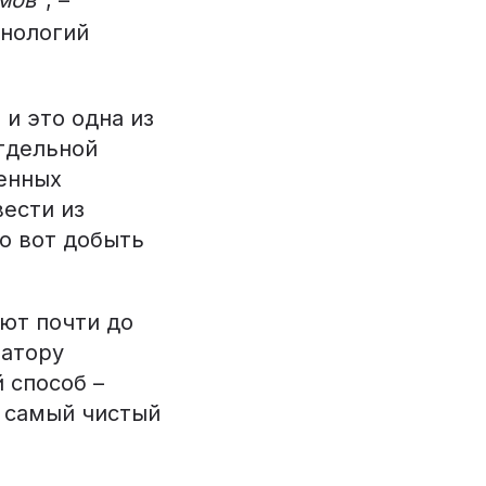
хнологий
и это одна из
отдельной
енных
вести из
о вот добыть
ют почти до
затору
 способ –
– самый чистый