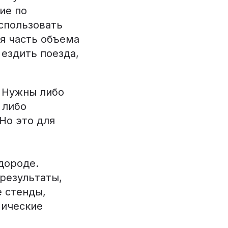
ие по
использовать
я часть объема
ездить поезда,
. Нужны либо
 либо
Но это для
дороде.
результаты,
е стенды,
мические