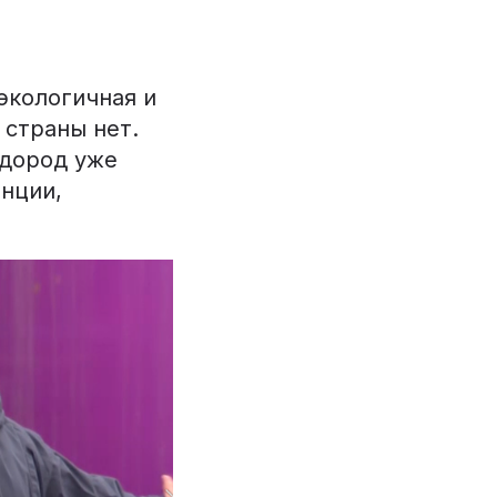
экологичная и
 страны нет.
одород уже
анции,