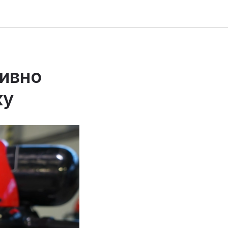
тивно
ку