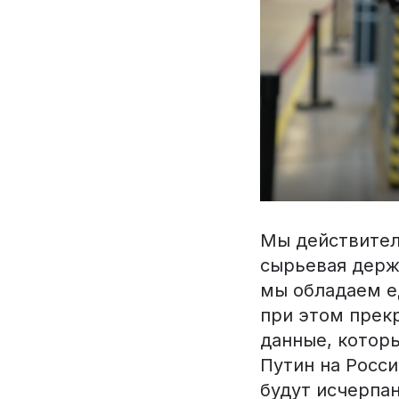
Мы действител
сырьевая держа
мы обладаем е
при этом прек
данные, котор
Путин на Росси
будут исчерпан