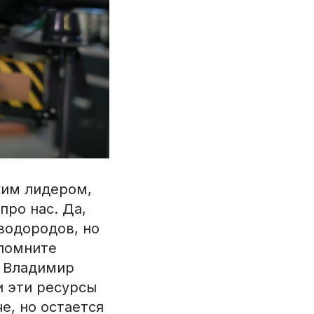
ким лидером,
про нас. Да,
водородов, но
спомните
и Владимир
и эти ресурсы
е, но остается