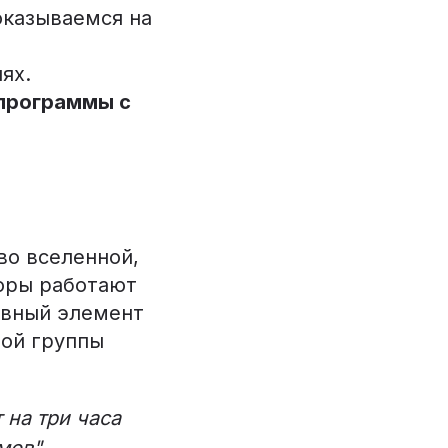
оказываемся на
ях.
программы с
во вселенной,
торы работают
ливный элемент
ной группы
 на три часа
мов"
, –