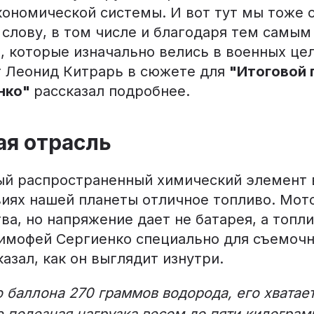
кономической системы. И вот тут мы тоже 
 слову, в том числе и благодаря тем самым
 которые изначально велись в военных цел
 Леонид Китрарь в сюжете для
"Итоговой 
нко"
рассказал подробнее.
ая отрасль
ый распространенный химический элемент 
овиях нашей планеты отличное топливо. Мо
ва, но напряжение дает не батарея, а топ
Тимофей Сергиенко специально для съемоч
азал, как он выглядит изнутри.
о баллона 270 граммов водорода, его хватает
е полезная нагрузка весом до пяти килограм