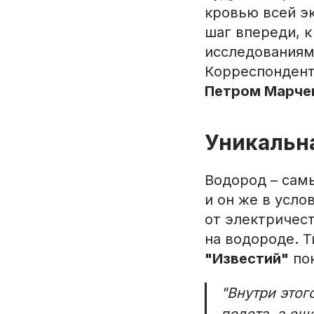
кровью всей э
шаг впереди, к
исследованиям,
Корреспондент
Петром Марче
Уникальн
Водород – сам
и он же в усл
от электричест
на водороде. 
"Известий"
пок
"Внутри этог
полета, а ещ