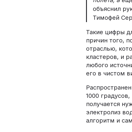
объяснил ру
Тимофей Сер
Такие цифры дл
причин того, 
отраслью, кот
кластеров, и р
любого источн
его в чистом в
Распространен
1000 градусов,
получается нуж
электролиз вод
алгоритм и са