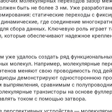
рабочих молекулярных переходов зазор ме
олжен быть не более 3 нм. Уже разработан
рмирования: статические переходы с фикс
 динамические, где соединение многократ
 для сбора данных. Ключевую роль играет 
п, которые обеспечивают надежное крепле
м уже удалось создать ряд функциональных
ных молекул. Например, молекулярные пер
этенов меняют свою проводимость под дей
диоды демонстрируют одностороннюю про
 выпрямления, сравнимым с полупроводн
олекулярные транзисторы на основе фуллер
авлять током с помощью затвора.
е перспективных устройства — молекулярн