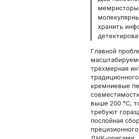
мемристоры 
молекулярны
хранить инф
детектирова
Главной пробл
масштабируемы
трехмерная ин
традиционного
кремниевые пе
совместимости
выше 200 °C, т
требуют гораз
послойная сбо
прецизионного
ДНК-оригами.