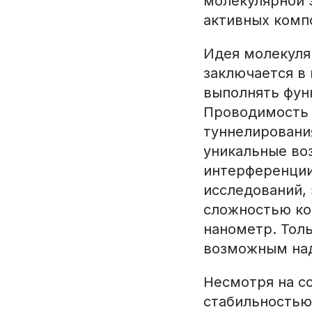
молекулярной 
активных комп
Идея молекуля
заключается в
выполнять фун
Проводимость 
туннелирования
уникальные во
интерференции
исследований,
сложностью ко
нанометр. Тол
возможным над
Несмотря на с
стабильностью