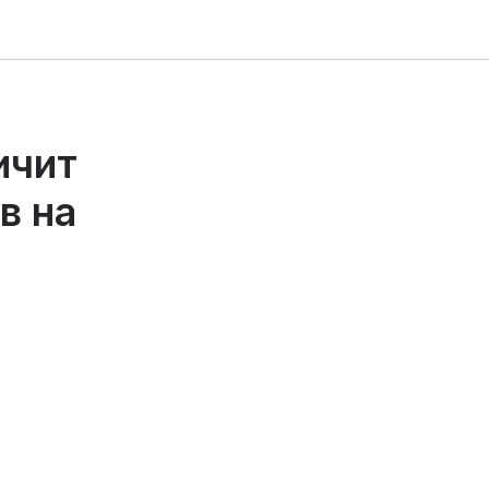
ичит
в на