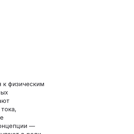
 к физическим
вых
ают
тока,
ое
концепции —