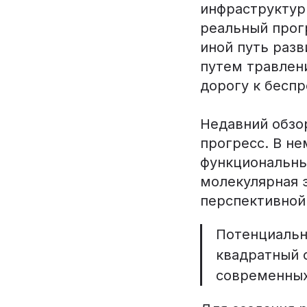
инфраструктур
реальный прог
иной путь разв
путем травлени
дорогу к бесп
Недавний обзор
прогресс. В н
функциональные
молекулярная 
перспективной
Потенциальна
квадратный 
современных