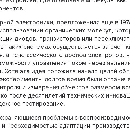
электронике, где отдельные молекулы выс
онентов.
рной электроники, предложенная еще в 1974
 использовании органических молекул, кот
кции диодов, транзисторов или переключат
в таких системах осуществляется за счет к
, а не классического дрейфа электронов, 
зможности управления током через явлени
. Хотя эта идея положила начало целой обл
 эксперименты долгое время были огранич
нтроля и измерения объектов размером все
ько после десятилетий технических инновац
ежное тестирование.
охраняющиеся проблемы с воспроизводимо
 и необходимостью адаптации производст