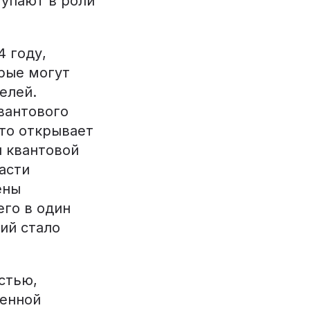
тупают в роли
 году,
орые могут
елей.
вантового
что открывает
я квантовой
асти
ены
го в один
ий стало
стью,
венной