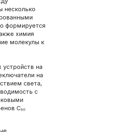
жду
ы несколько
ированными
но формируется
также химия
ние молекулы к
 устройств на
еключатели на
ствием света,
водимость с
иковыми
енов C₆₀
ые