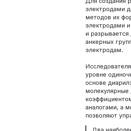
Для создания 
электродами д
методов их фо
электродами и
и разрывается
анкерных груп
электродам.
Исследователя
уровне одиноч
основе диарил
молекулярные 
коэффициентом
аналогами, а м
позволяют упр
Два наиболе