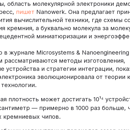
ы, область молекулярной электроники дем
ресс,
пишет
Nanowerk. Она предлагает при
ития вычислительной техники, где схемы с
я кремния, а буквально молекула за молек
рецедентной миниатюризации и энергоэффе
 в журнале Microsystems & Nanoengineerin
ем рассматриваются методы изготовления,
 устройства и стратегии интеграции, пока
электроника эволюционировала от теории к
 технологии.
я плотность может достигать 10¹⁴ устройс
сантиметр — примерно в 1000 раз больше, 
 кремниевых чипов.