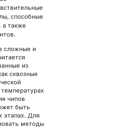
увствительные
лы, способные
 а также
нтов.
в сложные и
читается
ванные из
как сквозные
ической
 температурах
ия чипов
ожет быть
 этапах. Для
зовать методы