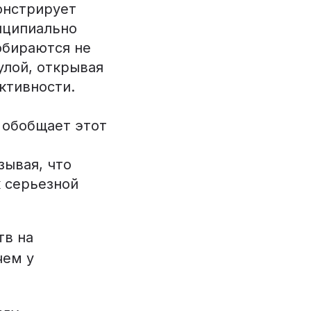
онстрирует
нципиально
обираются не
улой, открывая
ктивности.
g обобщает этот
зывая, что
 серьезной
тв на
чем у