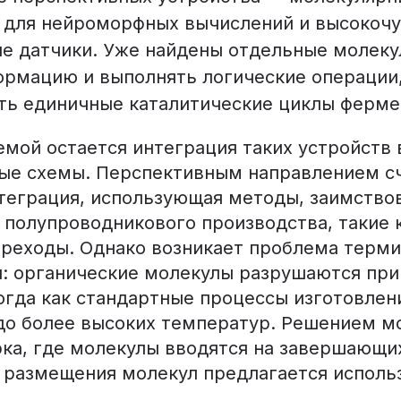
для нейроморфных вычислений и высокоч
е датчики. Уже найдены отдельные молеку
ормацию и выполнять логические операции,
ть единичные каталитические циклы ферме
емой остается интеграция таких устройств 
е схемы. Перспективным направлением с
теграция, использующая методы, заимство
 полупроводникового производства, такие 
реходы. Однако возникает проблема терм
: органические молекулы разрушаются при
огда как стандартные процессы изготовлен
до более высоких температур. Решением м
рка, где молекулы вводятся на завершающих
 размещения молекул предлагается исполь