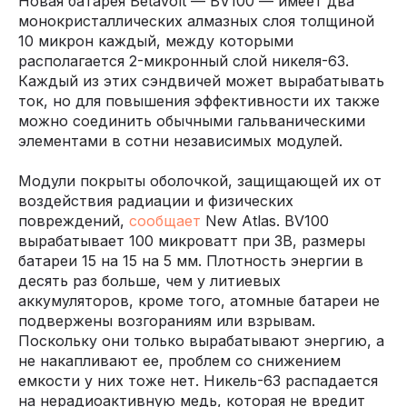
Новая батарея Betavolt — BV100 — имеет два
монокристаллических алмазных слоя толщиной
10 микрон каждый, между которыми
располагается 2-микронный слой никеля-63.
Каждый из этих сэндвичей может вырабатывать
ток, но для повышения эффективности их также
можно соединить обычными гальваническими
элементами в сотни независимых модулей.
Модули покрыты оболочкой, защищающей их от
воздействия радиации и физических
повреждений,
сообщает
New Atlas. BV100
вырабатывает 100 микроватт при 3В, размеры
батареи 15 на 15 на 5 мм. Плотность энергии в
десять раз больше, чем у литиевых
аккумуляторов, кроме того, атомные батареи не
подвержены возгораниям или взрывам.
Поскольку они только вырабатывают энергию, а
не накапливают ее, проблем со снижением
емкости у них тоже нет. Никель-63 распадается
на нерадиоактивную медь, которая не вредит