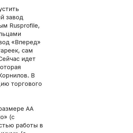
устить
й завод
м Rusprofile,
ельцами
вод «Вперед»
тареек, сам
Сейчас идет
которая
Корнилов. В
цию торгового
 размере АА
о» (с
стью работы в