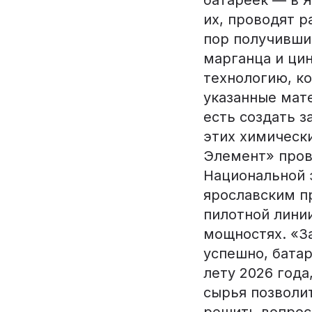
батареек — в 
их, проводят р
пор получивши
марганца и ци
технологию, к
указанные мате
есть создать 
этих химическ
Элемент» пров
Национальной 
ярославским п
пилотной лини
мощностях. «За
успешно, бата
лету 2026 года
сырья позволи