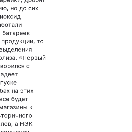
арейки, дробят
ю, но до сих
диоксид
аботали
х батареек
 продукции, то
 выделения
олиза. «Первый
ворился с
ладеет
апуске
бах на этих
все будет
магазины к
вторичного
алов, а НЭК —