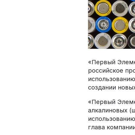
«Первый Элеме
российское пр
использованию
создании новы
«Первый Элеме
алкалиновых (щ
использованию
глава компани