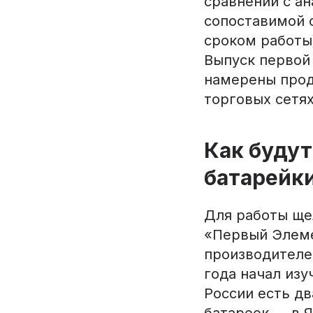
сравнении с а
сопоставимой 
сроком работы
Выпуск первой 
намерены прода
торговых сетях
Как будут
батарейк
Для работы ще
«Первый Элеме
производителе
года начал изу
России есть д