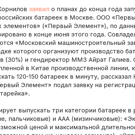
 Корнилов
заявил
о планах до конца года зап
российских батареек в Москве. ООО «Первы
 элементов» («Первый Элемент»), по данны
рировано в конце июня этого года. Совлад
ются «Московский машиностроительный за
адке которого организуют производство ба
в (30%) и гендиректор ММЗ Айрат Галиев. 
пленной в Китае производственной линии, 
кать 120-150 батареек в минуту, рассказал 
Первый Элемент» подал заявку на регистра
тарейка».
ирует выпускать три категории батареек в
е, пальчиковые) и ААА (мизинчиковые): «Эк
зможной ценой и максимальной длительно