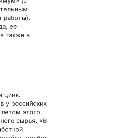
имум» (с
ительным
 работы).
да, ее
а также в
 цинк.
в у российских
 летом этого
ного сырья. «В
аботкой