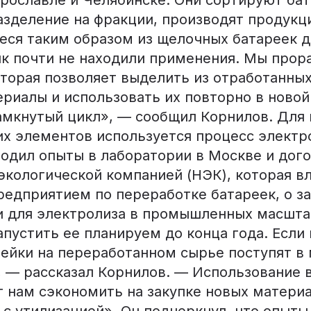
Ярославле и Челябинске. Они сортируют бат
азделение на фракции, производят продукци
еся таким образом из щелочных батареек 
нк почти не находили применения. Мы прор
оторая позволяет выделить из отработанны
риалы и использовать их повторно в новой
замкнутый цикл», — сообщил Корнилов. Для
их элементов используется процесс электр
одил опыты в лаборатории в Москве и дого
экологической компанией (НЭК), которая в
редприятием по переработке батареек, о з
и для электролиза в промышленных масшта
пустить ее планируем до конца года. Если 
рейки на переработанном сырье поступят в 
, — рассказал Корнилов. — Использование 
т нам сэкономить на закупке новых матери