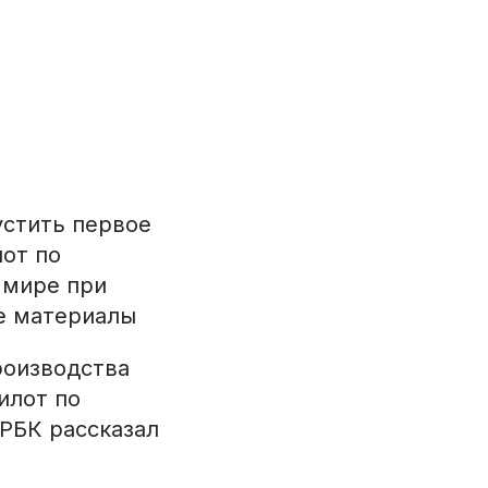
устить первое
лот по
 мире при
е материалы
роизводства
илот по
 РБК рассказал