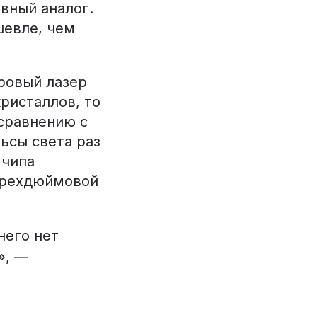
вный аналог.
шевле, чем
ровый лазер
ристаллов, то
 сравнению с
ьсы света раз
 чипа
ырехдюймовой
него нет
», —