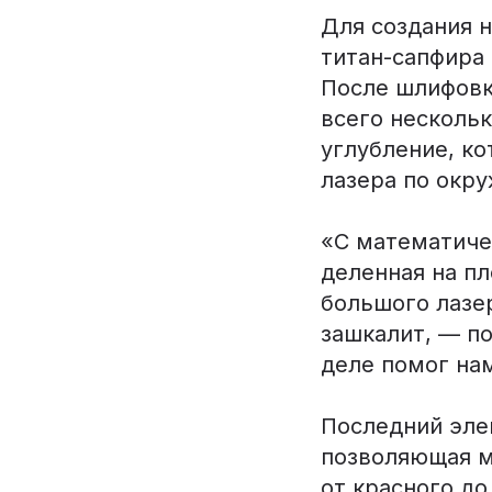
Для создания н
титан-сапфира
После шлифовки
всего нескольк
углубление, ко
лазера по окру
«С математиче
деленная на пл
большого лазе
зашкалит, — п
деле помог на
Последний эле
позволяющая ме
от красного до