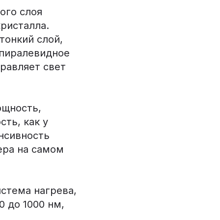
ого слоя
ристалла.
тонкий слой,
спиралевидное
правляет свет
ощность,
сть, как у
енсивность
ера на самом
стема нагрева,
 до 1000 нм,