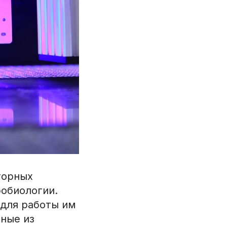
торных
робиологии.
 для работы им
еные из