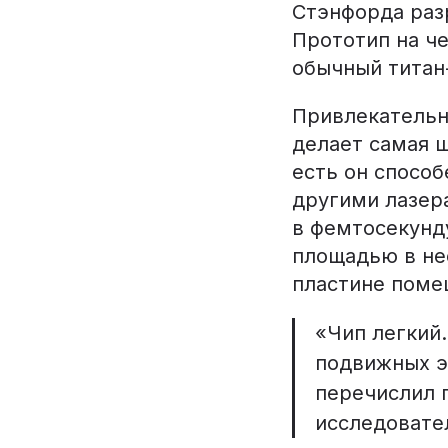
Стэнфорда раз
Прототип на ч
обычный титан
Привлекательн
делает самая ш
есть он спосо
другими лазера
в фемтосекунду
площадью в не
пластине помещ
«Чип легкий.
подвижных э
перечислил 
исследовате