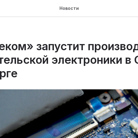
Новости
еком» запустит произво
тельской электроники в 
рге