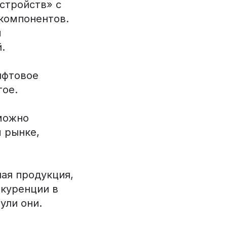
стройств» с
компонентов.
м
.
ифтовое
гое.
 можно
 рынке,
ая продукция,
нкуренции в
ули они.