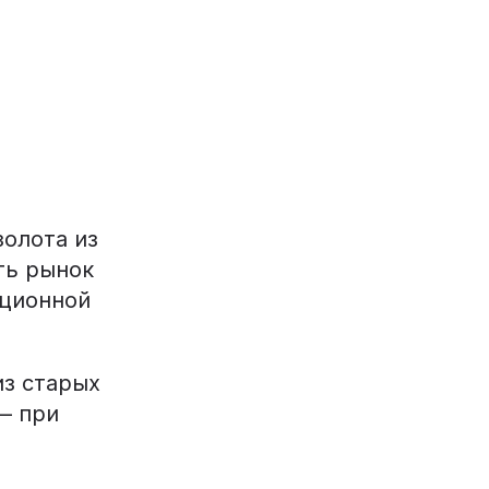
золота из
ть рынок
иционной
из старых
— при