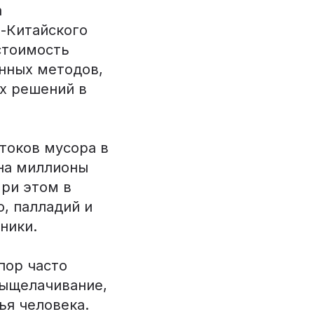
а
-Китайского
стоимость
нных методов,
х решений в
токов мусора в
 на миллионы
При этом в
, палладий и
ники.
пор часто
выщелачивание,
ья человека.