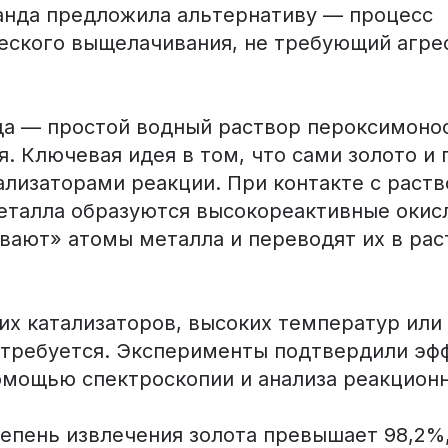
анда предложила альтернативу — процесс
еского выщелачивания, не требующий агре
да — простой водный раствор пероксимоно
я. Ключевая идея в том, что сами золото и
ализаторами реакции. При контакте с раст
еталла образуются высокореактивные окис
вают» атомы металла и переводят их в ра
их катализаторов, высоких температур или
 требуется. Эксперименты подтвердили эф
омощью спектроскопии и анализа реакционн
тепень извлечения золота превышает 98,2%