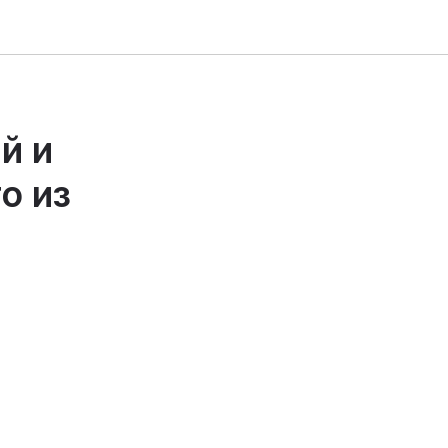
й и
о из