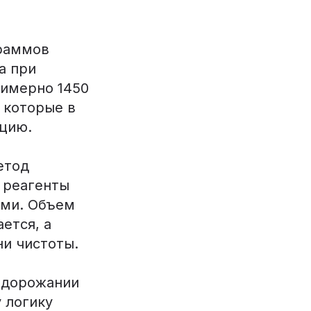
граммов
а при
римерно 1450
 которые в
нцию.
етод
 реагенты
ями. Объем
ется, а
и чистоты.
подорожании
 логику