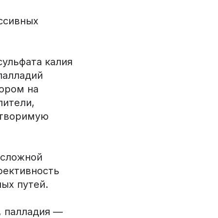
ссивных
сульфата калия
 палладий
вором на
лители,
створимую
 сложной
фективность
ых путей.
, палладия —