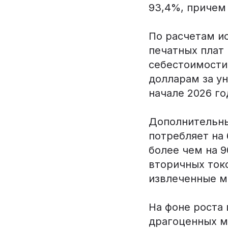
93,4%, причем
По расчетам и
печатных плат 
себестоимости
долларам за у
начале 2026 г
Дополнительны
потребляет на
более чем на 
вторичных ток
извлеченные м
На фоне роста
драгоценных м