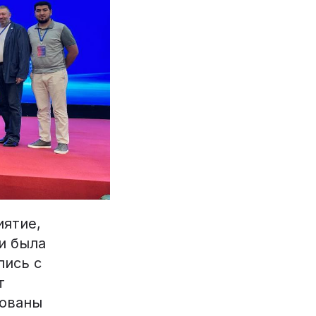
иятие,
и была
лись с
т
зованы