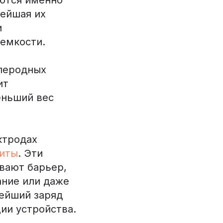
нейшая их
и
емкости.
глеродных
ит
еньший вес
ктродах
иты
. Эти
ивают барьер,
ание или даже
нейший заряд
ии устройства.