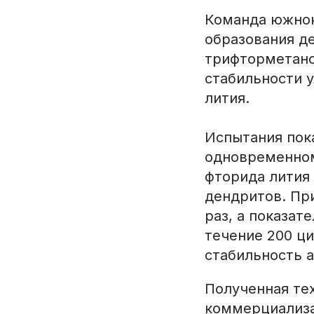
Команда южнок
образования д
трифторметанс
стабильности у
лития.
Испытания пока
одновременном
фторида лития 
дендритов. Пр
раз, а показат
течение 200 ц
стабильность а
Полученная тех
коммерциализа