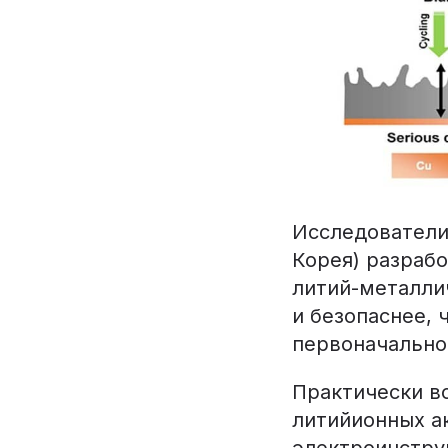
Исследователи 
Корея) разраб
литий-металли
и безопаснее, 
первоначально
Практически вс
литийионных а
электроинстру