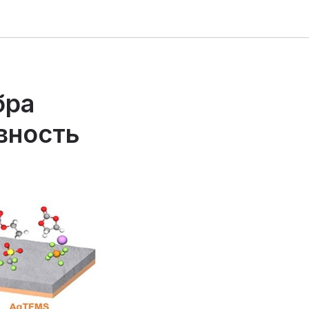
бра
вность