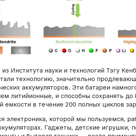
из Института науки и технологий Тэгу Кен
отали технологию, значительно продлеваю
ческих аккумуляторов. Эти батареи намног
чем литийионные, и способны сохранять до 
й емкости в течение 200 полных циклов зар
я электроника, которой мы пользуемся, ра
ккумуляторах. Гаджеты, детские игрушки, 
менты и бытовая техника — везде применя