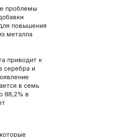
ие проблемы
добавки
 для повышения
из металла
та приводит к
з серебра и
появление
ается в семь
о 88,2% в
ет
 которые