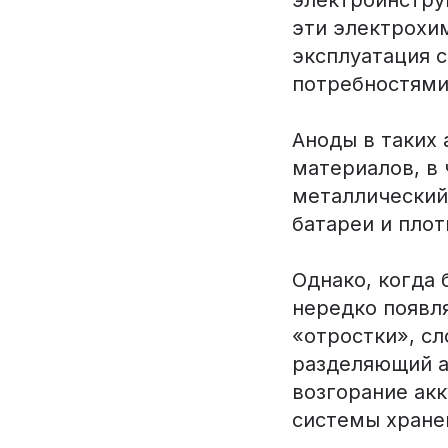
эти электрохи
эксплуатация 
потребностями
Аноды в таких
материалов, в 
металлический
батареи и плот
Однако, когда 
нередко появл
«отростки», сл
разделяющий а
возгорание ак
системы хранен