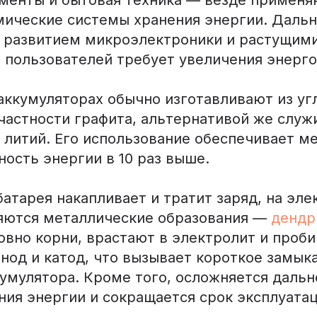
мические системы хранения энергии. Даль
с развитием микроэлектроники и растущим
 пользователей требует увеличения энерго
 аккумуляторах обычно изготавливают из у
частности графита, альтернативой же служ
 литий. Его использование обеспечивает м
ность энергии в 10 раз выше.
батарея накапливает и тратит заряд, на эле
яются металлические образования —
дендр
овно корни, врастают в электролит и проб
нод и катод, что вызывает короткое замык
кумулятора. Кроме того, осложняется даль
ия энергии и сокращается срок эксплуатац