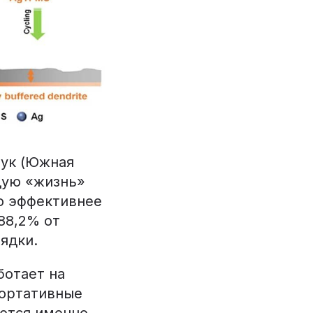
бук (Южная
щую «жизнь»
о эффективнее
88,2% от
ядки.
ботает на
портативные
ются именно