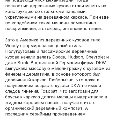
не поддающимися механизации. Тогда
полностью деревянные кузова стали менять на
конструкцию со стальными панелями,
укрепленными на деревянном каркасе. При езде
по колдобинам такие машины романтично
поскрипывали, а отсырев, интенсивно гнили.
Зато в Америке из деревянных кузовов типа
Woody сформировался целый стиль.
Полугрузовые и пассажирские деревянные
кузова начали делать Dodge, Hudson, Chevrolet и
даже Buick. В довоенной Германии фирма DKW
выпускала массовую малолитражку с кузовом из
фанеры и дерматина, в основе которого был
деревянный каркас. Любопытно, что даже в
полувековом возрасте кузова DKW не имели
следов гниения. Говорят, что заготовки для
брусьев каркаса долгие месяцы выдерживали в
жидком коровьем навозе, получая в итоге
органический деревянный композит. А
последним серийным произведением