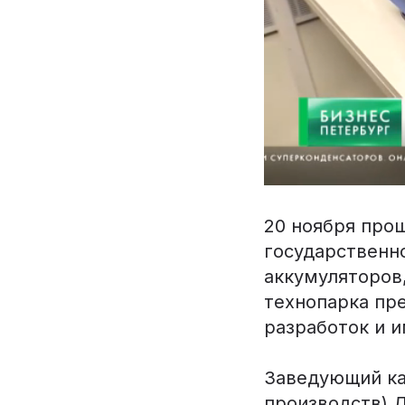
20 ноября про
государственн
аккумуляторов
технопарка пр
разработок и 
Заведующий ка
производств) 