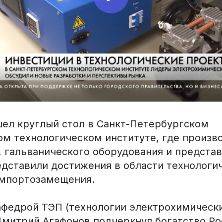
шел круглый стол в Санкт-Петербургском
ом технологическом институте, где произв
, гальванического оборудования и предста
едставили достижения в области технологи
импортозамещения.
федрой ТЭП (технологии электрохимическ
Дмитрий Агафонов подчеркнул богатство Ро