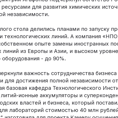
ресурсами для развития химических источн
ой независимости.
лого стола делились планами по запуску п
 и технологических линий. А компания «НП
 собственном опыте замены иностранных п
 линий из Европы и Азии, и высоком уровн
 оборудования - до 90%.
черкнули важность сотрудничества бизнеса
и для достижения полной независимости от 
ая базовая кафедра Технологического Инст
 литий-ионные аккумуляторы и суперконде
одских властей и бизнеса, который постави
для лабораторий стоимостью 40 млн рубле
 изготовила для проекта Камеру осушени