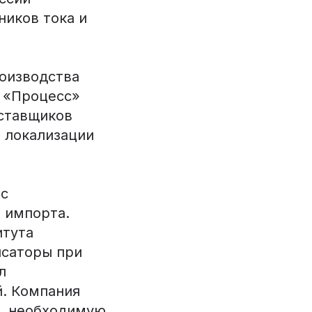
иков тока и
роизводства
О «Процесс»
оставщиков
е локализации
 с
импорта.​
итута
нсаторы при
л
й. Компания
я, необходимую