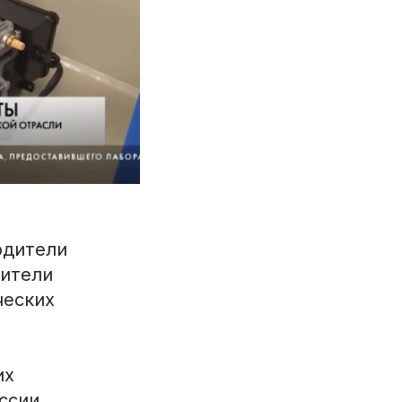
одители
вители
ческих
их
ссии