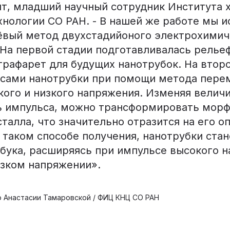
нт, младший научный сотрудник Института 
хнологии СО РАН. - В нашей же работе мы и
ёвый метод двухстадийоного электрохимич
 На первой стадии подготавливалась релье
трафарет для будущих нанотрубок. На втор
сами нанотрубки при помощи метода пере
кого и низкого напряжения. Изменяя велич
ь импульса, можно трансформировать мор
талла, что значительно отразится на его о
 таком способе получения, нанотрубки ста
мбука, расширяясь при импульсе высокого 
изком напряжении».
 Анастасии Тамаровской / ФИЦ КНЦ СО РАН