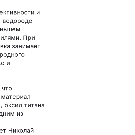
ективности и
а водороде
еньшем
билями. При
авка занимает
ородного
во и
 что
т материал
, оксид титана
дним из
ет Николай