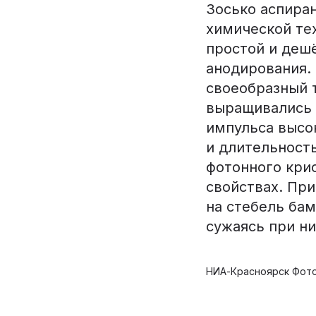
Зосько аспира
химической те
простой и деш
анодирования.
своеобразный 
выращивались 
импульса высо
и длительност
фотонного крис
свойствах. При
на стебель ба
сужаясь при н
НИА-Красноярск Фото