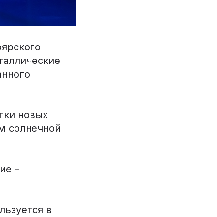
ярского
таллические
анного
тки новых
м солнечной
ие –
льзуется в