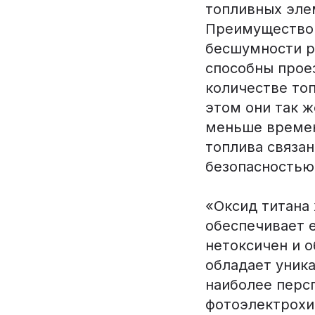
топливных эле
Преимущество 
бесшумности р
способны прое
количестве то
этом они так ж
меньше времен
топлива связан
безопасностью
«Оксид титана 
обеспечивает 
нетоксичен и о
обладает уник
наиболее перс
фотоэлектрохи