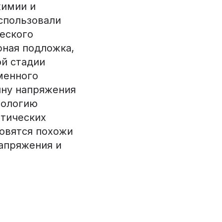
химии и
спользовали
еского
фная подложка,
ой стадии
менного
ину напряжения
фологию
птических
новятся похожи
напряжения и