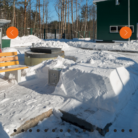
ВЕЩЕСТВ (РЕШЕТКИ, СИТА,
ПЕСКОЛОВКИ, ЖИРОЛОВУШКИ,
ПЕРВИЧНЫЕ ОТСТОЙНИКИ/
ОСВЕТЛИТЕЛИ)
СТАДИЯ БИОЛОГИЧЕСКОЙ ОЧИСТКИ -
ОКИСЛЕНИЕ ПРИСУТСТВУЮЩЕЙ В
УСЛОВНО ОСВЕТЛЕННОЙ ВОДЕ
ОРГАНИЧЕСКИХ ВЕЩЕСТВ,
МИКРООРГАНИЗМАМИ (АКТИВНЫЙ ИЛ)
СТАДИЯ ОБЕЗЗАРАЖИВАНИЕ
БИОЛОГИЧЕСКИ-ОЧИЩЕННЫХ
СТОЧНЫХ ВОД ОТ ПАТОГЕННЫХ
МИКРООРГАНИЗМОВ.